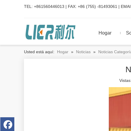
TEL: +861560446013 | FAX: +86 (755) -81493061 | EMAI
Hogar
So
Usted está aquí:
Hogar
»
Noticias
»
Noticias Categorí
N
Vistas