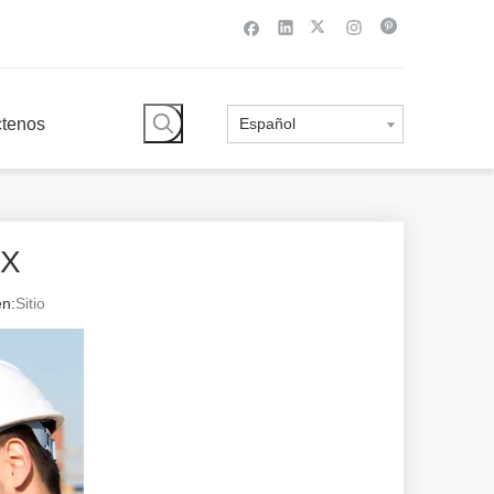
ctenos
Español
XX
n:
Sitio