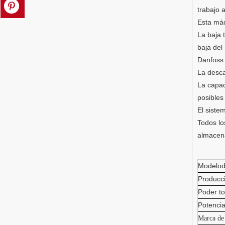
trabajo 
Esta máq
La baja 
baja del
Danfoss 
La desca
La capac
posibles
El siste
Todos lo
almacena
Modelod
Producci
Poder to
Potenci
Marca de