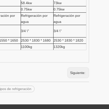
58.4kw
73kw
0.75kw
0.75kw
ración por
Refrigeración por
Refrigeración por
agua
agua
3/4 \"
3/4 \"
1550 * 1650
2530 * 1830 * 1680
2530 * 1830 * 1820
1100kg
1320kg
Siguiente:
ipos de refrigeración