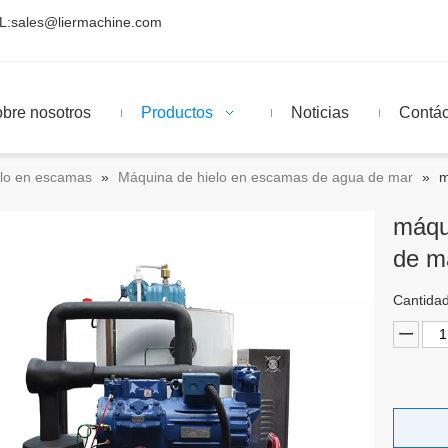
L:
sales@liermachine.com
bre nosotros
Productos
Noticias
Contá
elo en escamas
»
Máquina de hielo en escamas de agua de mar
»
m
máqu
de m
Cantidad