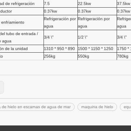
d de refrigeración
7.5
22.5kw
37.5kw
eductor
0.37kw
0.37kw
0.37kw
Refrigeración por
Refrigeración por
Refrige
e enfriamiento
agua
agua
agua
el tubo de entrada /
3/4 \"
1/2 \"
3/4 \"
e agua
ón de la unidad
1310 * 950 * 890
1500 * 1150 * 1250
1750 * 
to
256kg
550kg
780kg
:
 de hielo en escamas de agua de mar
maquina de hielo
equ