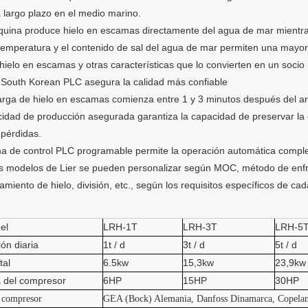
a largo plazo en el medio marino.
uina produce hielo en escamas directamente del agua de mar mientra
temperatura y el contenido de sal del agua de mar permiten una mayor
 hielo en escamas y otras características que lo convierten en un socio
South Korean PLC asegura la calidad más confiable
rga de hielo en escamas comienza entre 1 y 3 minutos después del a
idad de producción asegurada garantiza la capacidad de preservar la 
 pérdidas.
ma de control PLC programable permite la operación automática compl
s modelos de Lier se pueden personalizar según MOC, método de enfri
miento de hielo, división, etc., según los requisitos específicos de cada
el
LRH-1T
LRH-3T
LRH-5
ón diaria
1t / d
3t / d
5t / d
tal
6.5kw
15,3kw
23,9kw
a del compresor
6HP
15HP
30HP
 compresor
GEA (Bock) Alemania, Danfoss Dinamarca, Copelan