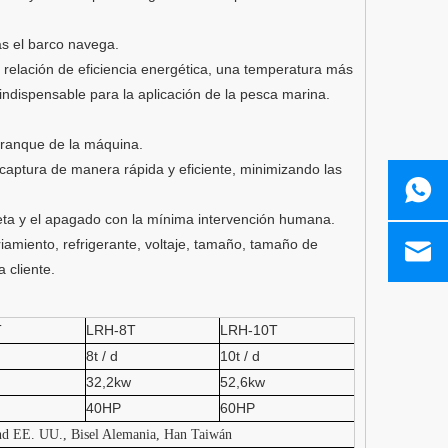
s el barco navega.
 relación de eficiencia energética, una temperatura más
 indispensable para la aplicación de la pesca marina.
rranque de la máquina.
captura de manera rápida y eficiente, minimizando las
eta y el apagado con la mínima intervención humana.
amiento, refrigerante, voltaje, tamaño, tamaño de
 cliente.
T
LRH-8T
LRH-10T
8t / d
10t / d
32,2kw
52,6kw
40HP
60HP
d EE. UU., Bisel Alemania, Han Taiwán