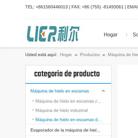
TEL: +861560446013 | FAX: +86 (755) -81493061 | EMAI
Hogar
So
Usted está aquí:
Hogar
»
Productos
»
Máquina de hi
categoria de producto
Máquina de hielo en escamas
Máquina de hielo en escamas comercial
Máquina de hielo industrial
Máquina de hielo en escamas de agua de mar
Evaporador de la máquina de hielo en escamas