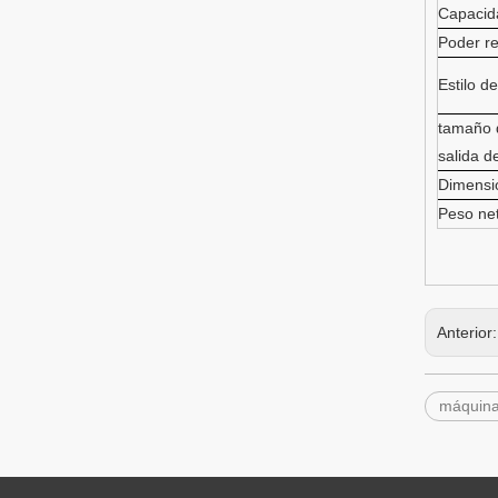
Capacida
Poder r
Estilo d
tamaño d
salida d
Dimensi
Peso ne
Anterior
máquina